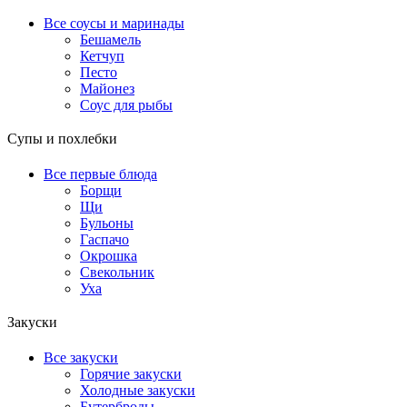
Все соусы и маринады
Бешамель
Кетчуп
Песто
Майонез
Соус для рыбы
Супы и похлебки
Все первые блюда
Борщи
Щи
Бульоны
Гаспачо
Окрошка
Свекольник
Уха
Закуски
Все закуски
Горячие закуски
Холодные закуски
Бутерброды