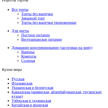
Рецепты тортов
Все торты
Торты без выпечки
Заварной торт
Торты без выпечки твороженные
Для диеты
Постное питание
Вегетарианское питание
Домашние консервирование (заготовки на зиму)
Варенье
Компоты
Соленья
Кухни мира
Русская
Итальянская
Украинская и белоруская
Кавказская (армянская, айзербайджанская, грузинские
кухни)
Узбекская и таджикская
Китайская и японская