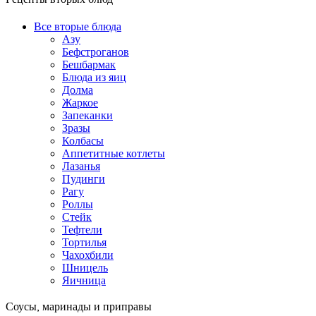
Рецепты вторых блюд
Все вторые блюда
Азу
Бефстроганов
Бешбармак
Блюда из яиц
Долма
Жаркое
Запеканки
Зразы
Колбасы
Аппетитные котлеты
Лазанья
Пудинги
Рагу
Роллы
Стейк
Тефтели
Тортилья
Чахохбили
Шницель
Яичница
Соусы, маринады и приправы