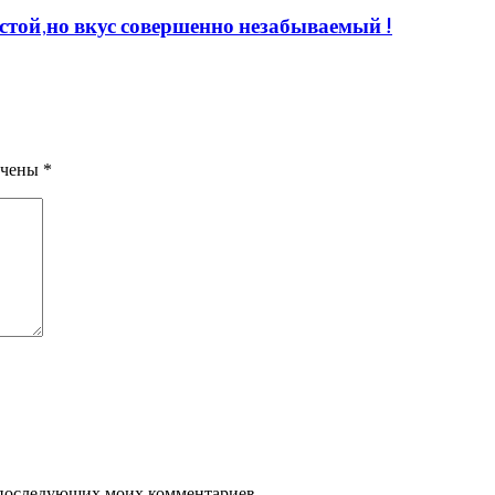
стой,но вкус совершенно незабываемый !
ечены
*
ля последующих моих комментариев.