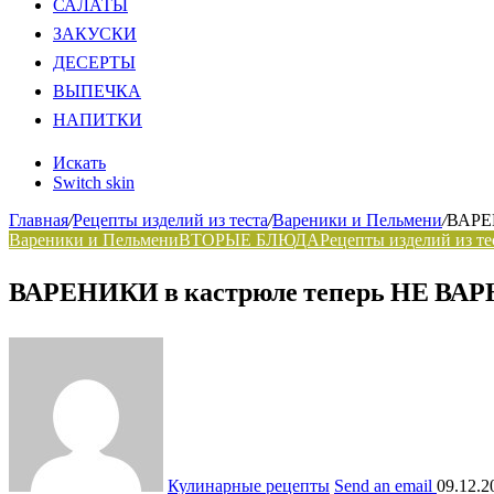
САЛАТЫ
ЗАКУСКИ
ДЕСЕРТЫ
ВЫПЕЧКА
НАПИТКИ
Искать
Switch skin
Главная
/
Рецепты изделий из теста
/
Вареники и Пельмени
/
ВАРЕН
Вареники и Пельмени
ВТОРЫЕ БЛЮДА
Рецепты изделий из те
ВАРЕНИКИ в кастрюле теперь НЕ ВАРЮ!
Кулинарные рецепты
Send an email
09.12.2