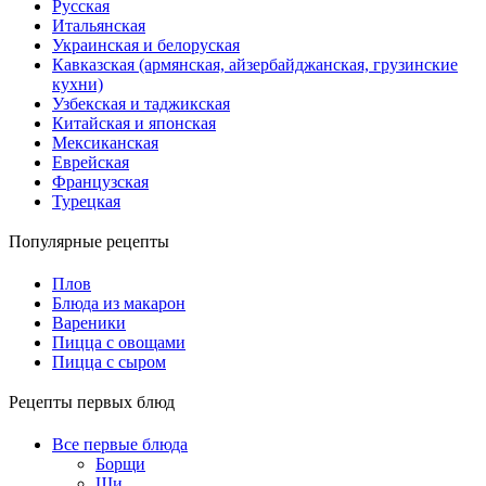
Русская
Итальянская
Украинская и белоруская
Кавказская (армянская, айзербайджанская, грузинские
кухни)
Узбекская и таджикская
Китайская и японская
Мексиканская
Еврейская
Французская
Турецкая
Популярные рецепты
Плов
Блюда из макарон
Вареники
Пицца с овощами
Пицца с сыром
Рецепты первых блюд
Все первые блюда
Борщи
Щи