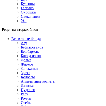
Бульоны
Гаспачо
Окрошка
Свекольник
Уха
Рецепты вторых блюд
Все вторые блюда
Азу
Бефстроганов
Бешбармак
Блюда из яиц
Долма
Жаркое
Запеканки
Зразы
Колбасы
Аппетитные котлеты
Лазанья
Пудинги
Рагу
Роллы
Стейк