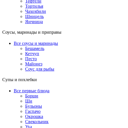
Тефтели
Тортилья
Чахохбили
Шницель
Яичница
Соусы, маринады и приправы
Все соусы и маринады
Бешамель
Кетчуп
Песто
Майонез
Соус для рыбы
Супы и похлебки
Все первые блюда
Борщи
Щи
Бульоны
Гаспачо
Окрошка
Свекольник
Уха