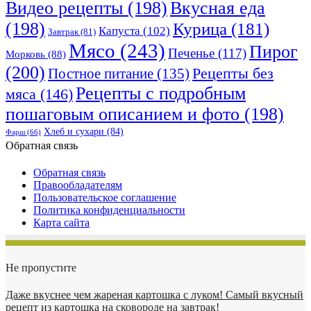
Видео рецепты
(198)
Вкусная еда
(198)
Курица
(181)
Капуста
(102)
Завтрак
(81)
Мясо
(243)
Пирог
Печенье
(117)
Морковь
(88)
(200)
Рецепты без
Постное питание
(135)
Рецепты с подробным
мяса
(146)
пошаговым описанием и фото
(198)
Хлеб и сухари
(84)
Фарш
(66)
Обратная связь
Обратная связь
Правообладателям
Пользовательское соглашение
Политика конфиденциальности
Карта сайта
Не пропустите
Даже вкуснее чем жареная картошка с луком! Самый вкусный
рецепт из картошка на сковороде на завтрак!