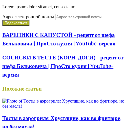
Lorem ipsum dolor sit amet, consectetur.
Адрес электронной почты
ВАРЕНИКИ С КАПУСТОЙ - рецепт от шефа
Бельковича | ПроСто кухня | YouTube-версия
СОСИСКИ В ТЕСТЕ (КОРН-ДОГИ) - рецепт от
шефа Бельковича | ПроСто кухня | YouTube-
версия
Похожие статьи
Тосты в аэрогриле: Хрустящие, как во фритюре,
но без масла!