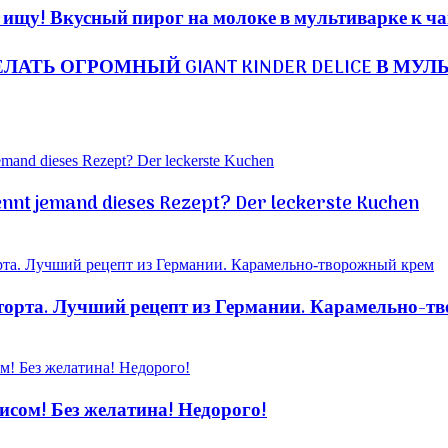
е ищу! Вкусный пирог на молоке в мультиварке к ч
ЛАТЬ ОГРОМНЫЙ GIANT KINDER DELICE В МУ
ennt jemand dieses Rezept? Der leckerste Kuchen
рта. Лучший рецепт из Германии. Карамельно-т
ом! Без желатина! Недорого!