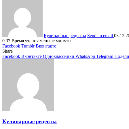
Кулинарные рецепты
Send an email
03.12.2
0
37
Время чтения меньше минуты
Facebook
Tumblr
Вконтакте
Share
Facebook
Вконтакте
Одноклассники
WhatsApp
Telegram
Подели
Кулинарные рецепты