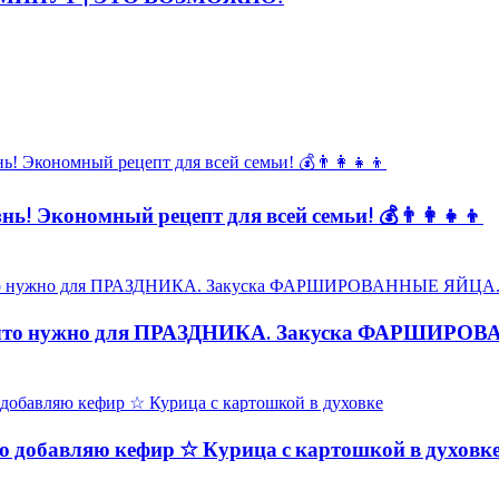
ь! Экономный рецепт для всей семьи! 💰👨👩👧👦
то нужно для ПРАЗДНИКА. Закуска ФАРШИРО
обавляю кефир ☆ Курица с картошкой в духовк