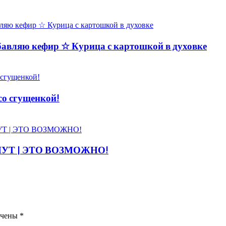
вляю кефир ☆ Курица с картошкой в духовке
со сгущенкой!
НУТ | ЭТО ВОЗМОЖНО!
ечены
*