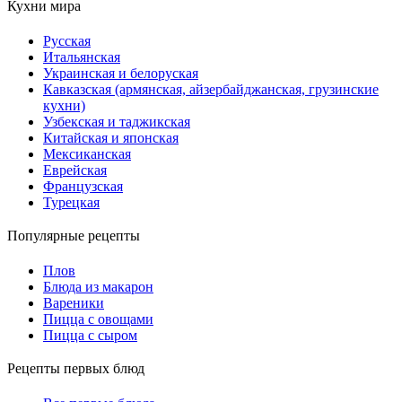
Кухни мира
Русская
Итальянская
Украинская и белоруская
Кавказская (армянская, айзербайджанская, грузинские
кухни)
Узбекская и таджикская
Китайская и японская
Мексиканская
Еврейская
Французская
Турецкая
Популярные рецепты
Плов
Блюда из макарон
Вареники
Пицца с овощами
Пицца с сыром
Рецепты первых блюд