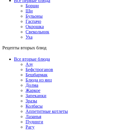
Все первые блюда
Борщи
Щи
Бульоны
Гаспачо
Окрошка
Свекольник
Уха
Рецепты вторых блюд
Все вторые блюда
Азу
Бефстроганов
Бешбармак
Блюда из яиц
Долма
Жаркое
Запеканки
Зразы
Колбасы
Аппетитные котлеты
Лазанья
Пудинги
Рагу