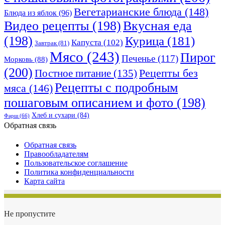
Вегетарианские блюда
(148)
Блюда из яблок
(96)
Видео рецепты
(198)
Вкусная еда
(198)
Курица
(181)
Капуста
(102)
Завтрак
(81)
Мясо
(243)
Пирог
Печенье
(117)
Морковь
(88)
(200)
Рецепты без
Постное питание
(135)
Рецепты с подробным
мяса
(146)
пошаговым описанием и фото
(198)
Хлеб и сухари
(84)
Фарш
(66)
Обратная связь
Обратная связь
Правообладателям
Пользовательское соглашение
Политика конфиденциальности
Карта сайта
Не пропустите