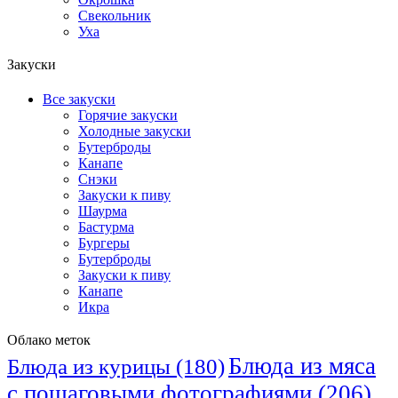
Свекольник
Уха
Закуски
Все закуски
Горячие закуски
Холодные закуски
Бутерброды
Канапе
Снэки
Закуски к пиву
Шаурма
Бастурма
Бургеры
Бутерброды
Закуски к пиву
Канапе
Икра
Облако меток
Блюда из мяса
Блюда из курицы
(180)
с пошаговыми фотографиями
(206)