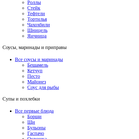
Роллы
Стейк
Тефтели
Тортилья
Чахохбили
Шницель
Яичница
Соусы, маринады и приправы
Все соусы и маринады
Бешамель
Кетчуп
Песто
Майонез
Соус для рыбы
Супы и похлебки
Все первые блюда
Борщи
Щи
Бульоны
Гаспачо
Окрошка