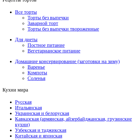
Рецепты тортов
Все торты
Торты без выпечки
Заварной торт
Торты без выпечки твороженные
Для диеты
Постное питание
Вегетарианское питание
Домашние консервирование (заготовки на зиму)
Варенье
Компоты
Соленья
Кухни мира
Русская
Итальянская
Украинская и белоруская
Кавказская (армянская, айзербайджанская, грузинские
кухни)
Узбекская и таджикская
Китайская и японская