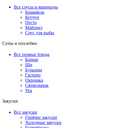
Все соусы и маринады
Бешамель
Кетчуп
Песто
Майонез
Соус для рыбы
Супы и похлебки
Все первые блюда
Борщи
Щи
Бульоны
Гаспачо
Окрошка
Свекольник
Уха
Закуски
Все закуски
Горячие закуски
Холодные закуски
Бутерброды