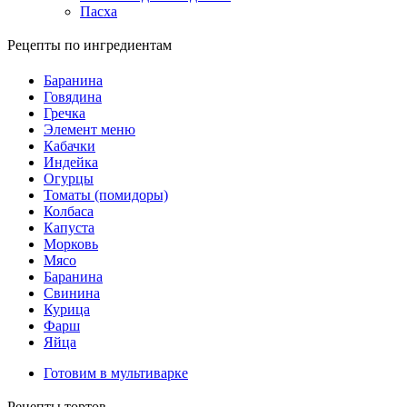
Пасха
Рецепты по ингредиентам
Баранина
Говядина
Гречка
Элемент меню
Кабачки
Индейка
Огурцы
Томаты (помидоры)
Колбаса
Капуста
Морковь
Мясо
Баранина
Свинина
Курица
Фарш
Яйца
Готовим в мультиварке