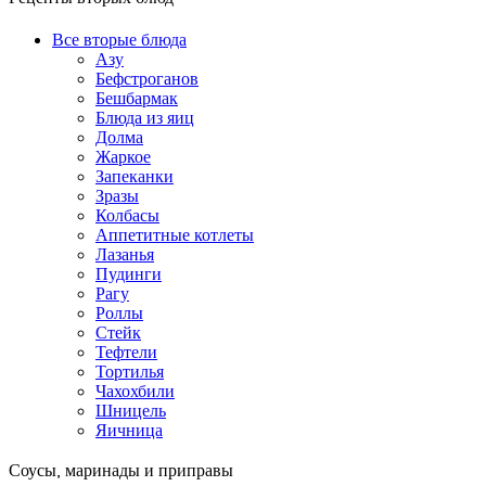
Все вторые блюда
Азу
Бефстроганов
Бешбармак
Блюда из яиц
Долма
Жаркое
Запеканки
Зразы
Колбасы
Аппетитные котлеты
Лазанья
Пудинги
Рагу
Роллы
Стейк
Тефтели
Тортилья
Чахохбили
Шницель
Яичница
Соусы, маринады и приправы