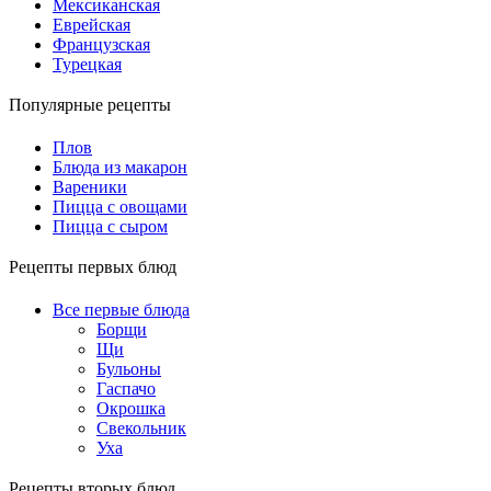
Мексиканская
Еврейская
Французская
Турецкая
Популярные рецепты
Плов
Блюда из макарон
Вареники
Пицца с овощами
Пицца с сыром
Рецепты первых блюд
Все первые блюда
Борщи
Щи
Бульоны
Гаспачо
Окрошка
Свекольник
Уха
Рецепты вторых блюд