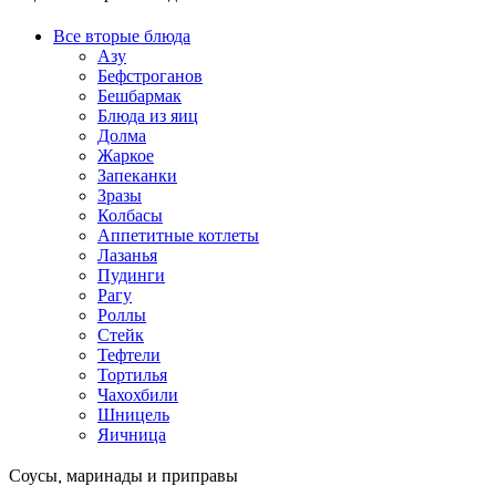
Все вторые блюда
Азу
Бефстроганов
Бешбармак
Блюда из яиц
Долма
Жаркое
Запеканки
Зразы
Колбасы
Аппетитные котлеты
Лазанья
Пудинги
Рагу
Роллы
Стейк
Тефтели
Тортилья
Чахохбили
Шницель
Яичница
Соусы, маринады и приправы