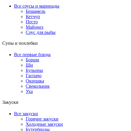
Все соусы и маринады
Бешамель
Кетчуп
Песто
Майонез
Соус для рыбы
Супы и похлебки
Все первые блюда
Борщи
Щи
Бульоны
Гаспачо
Окрошка
Свекольник
Уха
Закуски
Все закуски
Горячие закуски
Холодные закуски
Бутерброды