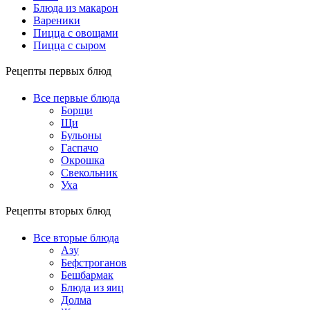
Блюда из макарон
Вареники
Пицца с овощами
Пицца с сыром
Рецепты первых блюд
Все первые блюда
Борщи
Щи
Бульоны
Гаспачо
Окрошка
Свекольник
Уха
Рецепты вторых блюд
Все вторые блюда
Азу
Бефстроганов
Бешбармак
Блюда из яиц
Долма