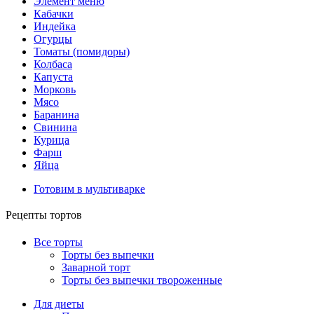
Элемент меню
Кабачки
Индейка
Огурцы
Томаты (помидоры)
Колбаса
Капуста
Морковь
Мясо
Баранина
Свинина
Курица
Фарш
Яйца
Готовим в мультиварке
Рецепты тортов
Все торты
Торты без выпечки
Заварной торт
Торты без выпечки твороженные
Для диеты