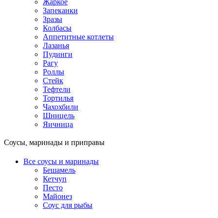
Жаркое
Запеканки
Зразы
Колбасы
Аппетитные котлеты
Лазанья
Пудинги
Рагу
Роллы
Стейк
Тефтели
Тортилья
Чахохбили
Шницель
Яичница
Соусы, маринады и приправы
Все соусы и маринады
Бешамель
Кетчуп
Песто
Майонез
Соус для рыбы