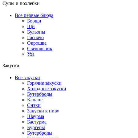
Супы и похлебки
Все первые блюда
Борщи
Щи
Бульоны
Гаспачо
Окрошка
Свекольник
Уха
Закуски
Все закуски
Горячие закуски
Холодные закуски
Бутерброды
Канапе
Снэки
Закуски к пиву
Шаурма
Бастурма
Бургеры
Бутерброды