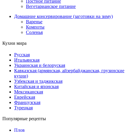
Постное питание
Вегетарианское питание
Домашние консервирование (заготовки на зиму)
Варенье
Компоты
Соленья
Кухни мира
Русская
Итальянская
Украинская и белоруская
Кавказская (армянская, айзербайджанская, грузинские
кухни)
Узбекская и таджикская
Китайская и японская
Мексиканская
Еврейская
Французская
Турецкая
Популярные рецепты
Плов