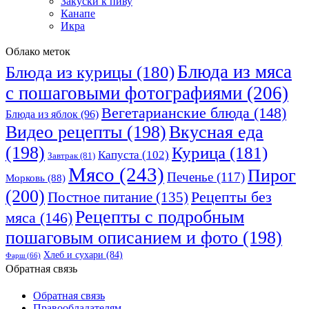
Закуски к пиву
Канапе
Икра
Облако меток
Блюда из мяса
Блюда из курицы
(180)
с пошаговыми фотографиями
(206)
Вегетарианские блюда
(148)
Блюда из яблок
(96)
Видео рецепты
(198)
Вкусная еда
(198)
Курица
(181)
Капуста
(102)
Завтрак
(81)
Мясо
(243)
Пирог
Печенье
(117)
Морковь
(88)
(200)
Рецепты без
Постное питание
(135)
Рецепты с подробным
мяса
(146)
пошаговым описанием и фото
(198)
Хлеб и сухари
(84)
Фарш
(66)
Обратная связь
Обратная связь
Правообладателям