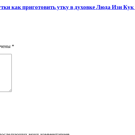
утки как приготовить утку в духовке Люда Изи Кук
ечены
*
ля последующих моих комментариев.