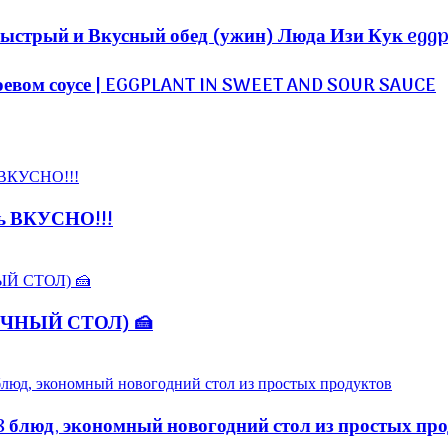
трый и Вкусный обед (ужин) Люда Изи Кук eggpl
ом соусе | EGGPLANT IN SWEET AND SOUR SAUCE
нь ВКУСНО!!!
НИЧНЫЙ СТОЛ) 🍰
блюд, экономный новогодний стол из простых про