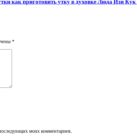
утки как приготовить утку в духовке Люда Изи Кук
ечены
*
ля последующих моих комментариев.