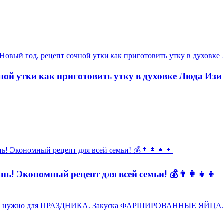
ной утки как приготовить утку в духовке Люда Изи
ь! Экономный рецепт для всей семьи! 💰👨👩👧👦