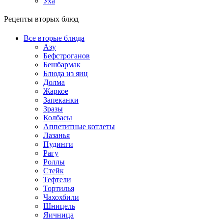
Уха
Рецепты вторых блюд
Все вторые блюда
Азу
Бефстроганов
Бешбармак
Блюда из яиц
Долма
Жаркое
Запеканки
Зразы
Колбасы
Аппетитные котлеты
Лазанья
Пудинги
Рагу
Роллы
Стейк
Тефтели
Тортилья
Чахохбили
Шницель
Яичница