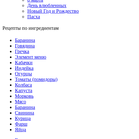
День влюбленных
Новый Год и Рождество
Пасха
Рецепты по ингредиентам
Баранина
Говядина
Гречка
Элемент меню
Кабачки
Индейка
Огурцы
Томаты (помидоры)
Колбаса
Капуста
Морковь
Мясо
Баранина
Свинина
Курица
Фарш
Яйца