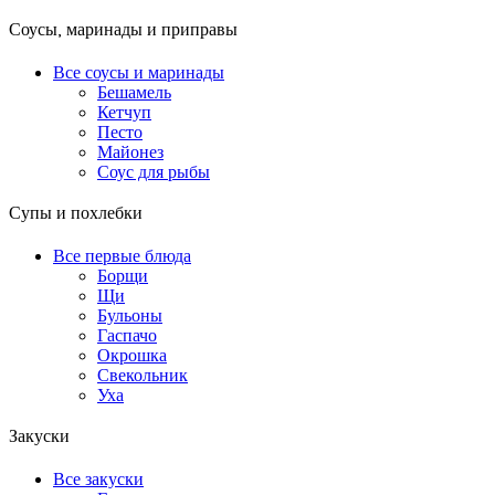
Соусы, маринады и приправы
Все соусы и маринады
Бешамель
Кетчуп
Песто
Майонез
Соус для рыбы
Супы и похлебки
Все первые блюда
Борщи
Щи
Бульоны
Гаспачо
Окрошка
Свекольник
Уха
Закуски
Все закуски