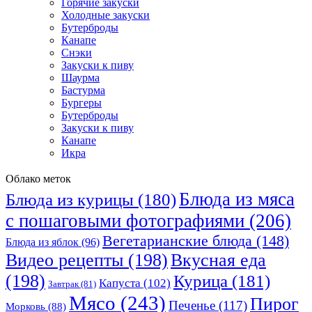
Горячие закуски
Холодные закуски
Бутерброды
Канапе
Снэки
Закуски к пиву
Шаурма
Бастурма
Бургеры
Бутерброды
Закуски к пиву
Канапе
Икра
Облако меток
Блюда из мяса
Блюда из курицы
(180)
с пошаговыми фотографиями
(206)
Вегетарианские блюда
(148)
Блюда из яблок
(96)
Видео рецепты
(198)
Вкусная еда
(198)
Курица
(181)
Капуста
(102)
Завтрак
(81)
Мясо
(243)
Пирог
Печенье
(117)
Морковь
(88)