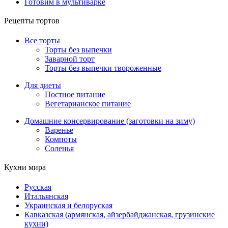
Готовим в мультиварке
Рецепты тортов
Все торты
Торты без выпечки
Заварной торт
Торты без выпечки твороженные
Для диеты
Постное питание
Вегетарианское питание
Домашние консервирование (заготовки на зиму)
Варенье
Компоты
Соленья
Кухни мира
Русская
Итальянская
Украинская и белоруская
Кавказская (армянская, айзербайджанская, грузинские
кухни)