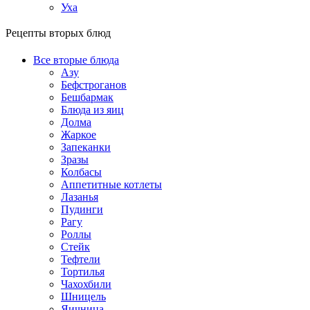
Уха
Рецепты вторых блюд
Все вторые блюда
Азу
Бефстроганов
Бешбармак
Блюда из яиц
Долма
Жаркое
Запеканки
Зразы
Колбасы
Аппетитные котлеты
Лазанья
Пудинги
Рагу
Роллы
Стейк
Тефтели
Тортилья
Чахохбили
Шницель
Яичница