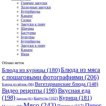
Горячие закуски
Холодные закуски
Бутерброды
Канапе
Снэки
Закуски к пиву
Шаурма
Бастурма
Бургеры
Бутерброды
Закуски к пиву
Канапе
Икра
Облако меток
Блюда из мяса
Блюда из курицы
(180)
с пошаговыми фотографиями
(206)
Вегетарианские блюда
(148)
Блюда из яблок
(96)
Видео рецепты
(198)
Вкусная еда
(198)
Курица
(181)
Капуста
(102)
Завтрак
(81)
Мясо
(243)
Пирог
Печенье
(117)