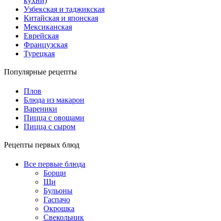
кухни)
Узбекская и таджикская
Китайская и японская
Мексиканская
Еврейская
Французская
Турецкая
Популярные рецепты
Плов
Блюда из макарон
Вареники
Пицца с овощами
Пицца с сыром
Рецепты первых блюд
Все первые блюда
Борщи
Щи
Бульоны
Гаспачо
Окрошка
Свекольник