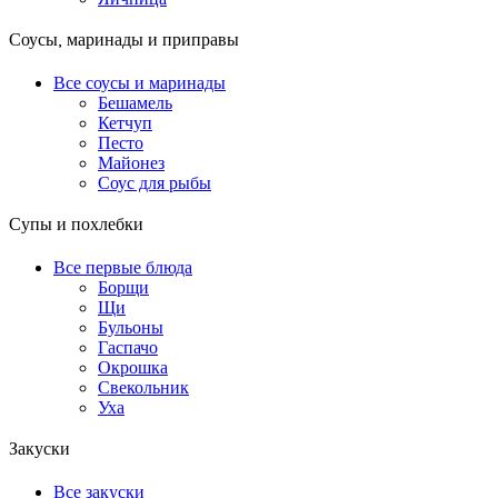
Соусы, маринады и приправы
Все соусы и маринады
Бешамель
Кетчуп
Песто
Майонез
Соус для рыбы
Супы и похлебки
Все первые блюда
Борщи
Щи
Бульоны
Гаспачо
Окрошка
Свекольник
Уха
Закуски
Все закуски