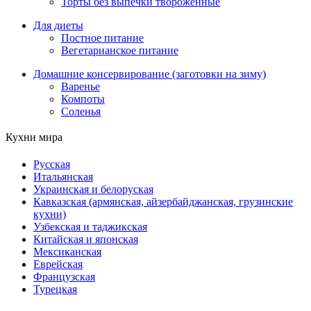
Торты без выпечки твороженные
Для диеты
Постное питание
Вегетарианское питание
Домашние консервирование (заготовки на зиму)
Варенье
Компоты
Соленья
Кухни мира
Русская
Итальянская
Украинская и белоруская
Кавказская (армянская, айзербайджанская, грузинские
кухни)
Узбекская и таджикская
Китайская и японская
Мексиканская
Еврейская
Французская
Турецкая