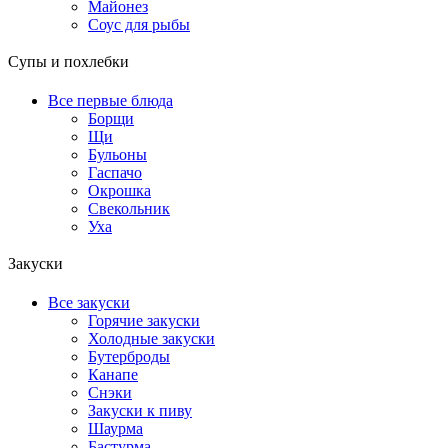
Майонез
Соус для рыбы
Супы и похлебки
Все первые блюда
Борщи
Щи
Бульоны
Гаспачо
Окрошка
Свекольник
Уха
Закуски
Все закуски
Горячие закуски
Холодные закуски
Бутерброды
Канапе
Снэки
Закуски к пиву
Шаурма
Бастурма