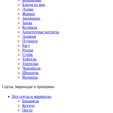
Бешбармак
Блюда из яиц
Долма
Жаркое
Запеканки
Зразы
Колбасы
Аппетитные котлеты
Лазанья
Пудинги
Рагу
Роллы
Стейк
Тефтели
Тортилья
Чахохбили
Шницель
Яичница
Соусы, маринады и приправы
Все соусы и маринады
Бешамель
Кетчуп
Песто