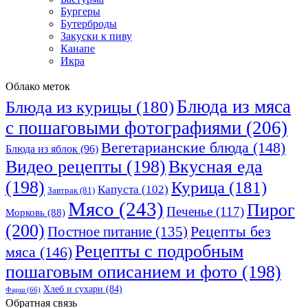
Бургеры
Бутерброды
Закуски к пиву
Канапе
Икра
Облако меток
Блюда из мяса
Блюда из курицы
(180)
с пошаговыми фотографиями
(206)
Вегетарианские блюда
(148)
Блюда из яблок
(96)
Видео рецепты
(198)
Вкусная еда
(198)
Курица
(181)
Капуста
(102)
Завтрак
(81)
Мясо
(243)
Пирог
Печенье
(117)
Морковь
(88)
(200)
Рецепты без
Постное питание
(135)
Рецепты с подробным
мяса
(146)
пошаговым описанием и фото
(198)
Хлеб и сухари
(84)
Фарш
(66)
Обратная связь