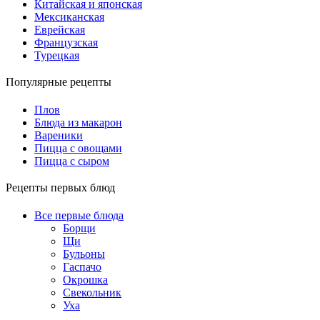
Китайская и японская
Мексиканская
Еврейская
Французская
Турецкая
Популярные рецепты
Плов
Блюда из макарон
Вареники
Пицца с овощами
Пицца с сыром
Рецепты первых блюд
Все первые блюда
Борщи
Щи
Бульоны
Гаспачо
Окрошка
Свекольник
Уха