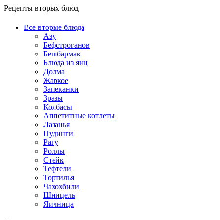
Рецепты вторых блюд
Все вторые блюда
Азу
Бефстроганов
Бешбармак
Блюда из яиц
Долма
Жаркое
Запеканки
Зразы
Колбасы
Аппетитные котлеты
Лазанья
Пудинги
Рагу
Роллы
Стейк
Тефтели
Тортилья
Чахохбили
Шницель
Яичница