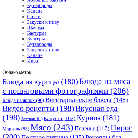
Бутерброды
Канапе
Снэки
Закуски к пиву
Шаурма
Бастурма
Бургеры
Бутерброды
Закуски к пиву
Канапе
Икра
Облако меток
Блюда из мяса
Блюда из курицы
(180)
с пошаговыми фотографиями
(206)
Вегетарианские блюда
(148)
Блюда из яблок
(96)
Видео рецепты
(198)
Вкусная еда
(198)
Курица
(181)
Капуста
(102)
Завтрак
(81)
Мясо
(243)
Пирог
Печенье
(117)
Морковь
(88)
(200)
Рецепты без
Постное питание
(135)