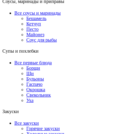
Соусы, маринады и приправы
Все соусы и маринады
Бешамель
Кетчуп
Песто
Майонез
Соус для рыбы
Супы и похлебки
Все первые блюда
Борщи
Щи
Бульоны
Гаспачо
Окрошка
Свекольник
Уха
Закуски
Все закуски
Горячие закуски
Холодные закуски