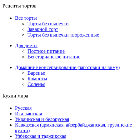
Рецепты тортов
Все торты
Торты без выпечки
Заварной торт
Торты без выпечки твороженные
Для диеты
Постное питание
Вегетарианское питание
Домашние консервирование (заготовки на зиму)
Варенье
Компоты
Соленья
Кухни мира
Русская
Итальянская
Украинская и белоруская
Кавказская (армянская, айзербайджанская, грузинские
кухни)
Узбекская и таджикская