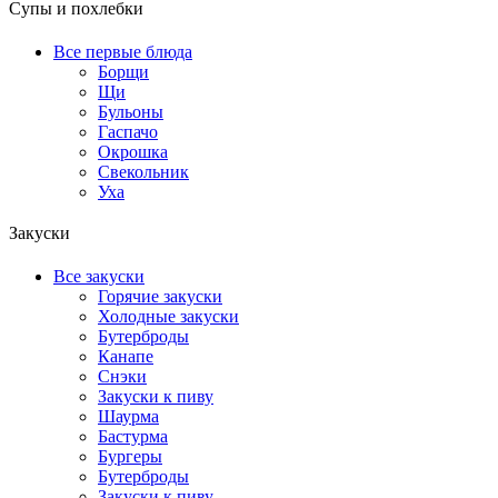
Супы и похлебки
Все первые блюда
Борщи
Щи
Бульоны
Гаспачо
Окрошка
Свекольник
Уха
Закуски
Все закуски
Горячие закуски
Холодные закуски
Бутерброды
Канапе
Снэки
Закуски к пиву
Шаурма
Бастурма
Бургеры
Бутерброды
Закуски к пиву