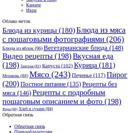
Канапе
Икра
Облако меток
Блюда из мяса
Блюда из курицы
(180)
с пошаговыми фотографиями
(206)
Вегетарианские блюда
(148)
Блюда из яблок
(96)
Видео рецепты
(198)
Вкусная еда
(198)
Курица
(181)
Капуста
(102)
Завтрак
(81)
Мясо
(243)
Пирог
Печенье
(117)
Морковь
(88)
(200)
Рецепты без
Постное питание
(135)
Рецепты с подробным
мяса
(146)
пошаговым описанием и фото
(198)
Хлеб и сухари
(84)
Фарш
(66)
Обратная связь
Обратная связь
Правообладателям