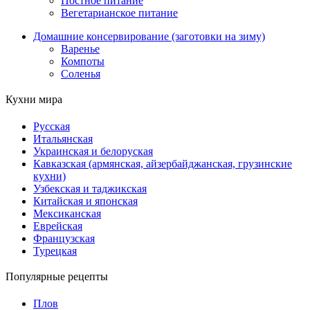
Постное питание
Вегетарианское питание
Домашние консервирование (заготовки на зиму)
Варенье
Компоты
Соленья
Кухни мира
Русская
Итальянская
Украинская и белоруская
Кавказская (армянская, айзербайджанская, грузинские
кухни)
Узбекская и таджикская
Китайская и японская
Мексиканская
Еврейская
Французская
Турецкая
Популярные рецепты
Плов