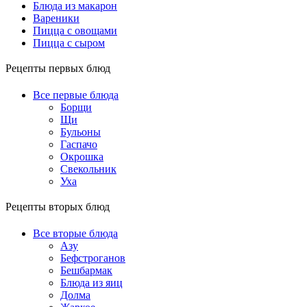
Блюда из макарон
Вареники
Пицца с овощами
Пицца с сыром
Рецепты первых блюд
Все первые блюда
Борщи
Щи
Бульоны
Гаспачо
Окрошка
Свекольник
Уха
Рецепты вторых блюд
Все вторые блюда
Азу
Бефстроганов
Бешбармак
Блюда из яиц
Долма