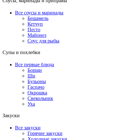
Соусы, маринады и приправы
Все соусы и маринады
Бешамель
Кетчуп
Песто
Майонез
Соус для рыбы
Супы и похлебки
Все первые блюда
Борщи
Щи
Бульоны
Гаспачо
Окрошка
Свекольник
Уха
Закуски
Все закуски
Горячие закуски
Холодные закуски