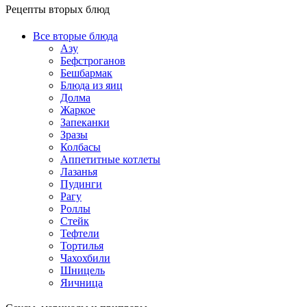
Рецепты вторых блюд
Все вторые блюда
Азу
Бефстроганов
Бешбармак
Блюда из яиц
Долма
Жаркое
Запеканки
Зразы
Колбасы
Аппетитные котлеты
Лазанья
Пудинги
Рагу
Роллы
Стейк
Тефтели
Тортилья
Чахохбили
Шницель
Яичница