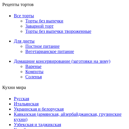
Рецепты тортов
Все торты
Торты без выпечки
Заварной торт
Торты без выпечки твороженные
Для диеты
Постное питание
Вегетарианское питание
Домашние консервирование (заготовки на зиму)
Варенье
Компоты
Соленья
Кухни мира
Русская
Итальянская
Украинская и белоруская
Кавказская (армянская, айзербайджанская, грузинские
кухни)
Узбекская и таджикская