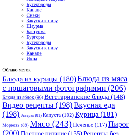
Бутерброды
Канапе
Снэки
Закуски к пиву
Шаурма
Бастурма
Бургеры
Бутерброды
Закуски к пиву
Канапе
Икра
Облако меток
Блюда из мяса
Блюда из курицы
(180)
с пошаговыми фотографиями
(206)
Вегетарианские блюда
(148)
Блюда из яблок
(96)
Видео рецепты
(198)
Вкусная еда
(198)
Курица
(181)
Капуста
(102)
Завтрак
(81)
Мясо
(243)
Пирог
Печенье
(117)
Морковь
(88)
(200)
Рецепты без
Постное питание
(135)