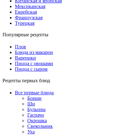
Китайская и японская
Мексиканская
Еврейская
Французская
Турецкая
Популярные рецепты
Плов
Блюда из макарон
Вареники
Пицца с овощами
Пицца с сыром
Рецепты первых блюд
Все первые блюда
Борщи
Щи
Бульоны
Гаспачо
Окрошка
Свекольник
Уха