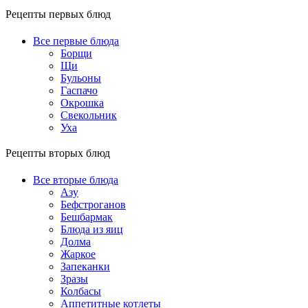
Рецепты первых блюд
Все первые блюда
Борщи
Щи
Бульоны
Гаспачо
Окрошка
Свекольник
Уха
Рецепты вторых блюд
Все вторые блюда
Азу
Бефстроганов
Бешбармак
Блюда из яиц
Долма
Жаркое
Запеканки
Зразы
Колбасы
Аппетитные котлеты