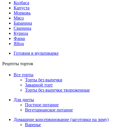
Колбаса
Капуста
Морковь
Мясо
Баранина
Свинина
Курица
Фарш
Яйца
Готовим в мультиварке
Рецепты тортов
Все торты
Торты без выпечки
Заварной торт
Торты без выпечки твороженные
Для диеты
Постное питание
Вегетарианское питание
Домашние консервирование (заготовки на зиму)
Варенье