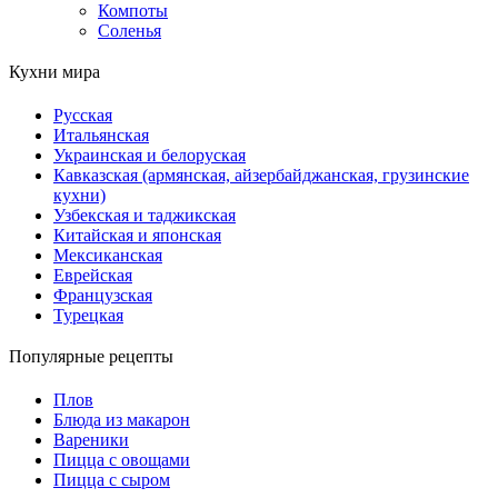
Компоты
Соленья
Кухни мира
Русская
Итальянская
Украинская и белоруская
Кавказская (армянская, айзербайджанская, грузинские
кухни)
Узбекская и таджикская
Китайская и японская
Мексиканская
Еврейская
Французская
Турецкая
Популярные рецепты
Плов
Блюда из макарон
Вареники
Пицца с овощами
Пицца с сыром