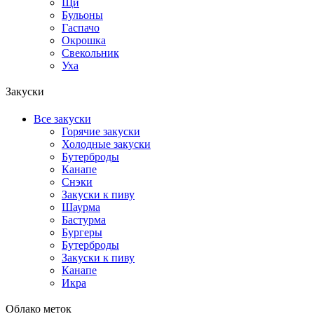
Щи
Бульоны
Гаспачо
Окрошка
Свекольник
Уха
Закуски
Все закуски
Горячие закуски
Холодные закуски
Бутерброды
Канапе
Снэки
Закуски к пиву
Шаурма
Бастурма
Бургеры
Бутерброды
Закуски к пиву
Канапе
Икра
Облако меток