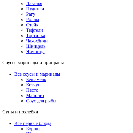
Лазанья
Пудинги
Рагу
Роллы
Стейк
Тефтели
Тортилья
Чахохбили
Шницель
Яичница
Соусы, маринады и приправы
Все соусы и маринады
Бешамель
Кетчуп
Песто
Майонез
Соус для рыбы
Супы и похлебки
Все первые блюда
Борщи