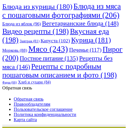
Блюда из мяса
Блюда из курицы
(180)
с пошаговыми фотографиями
(206)
Вегетарианские блюда
(148)
Блюда из яблок
(96)
Видео рецепты
(198)
Вкусная еда
(198)
Курица
(181)
Капуста
(102)
Завтрак
(81)
Мясо
(243)
Пирог
Печенье
(117)
Морковь
(88)
(200)
Рецепты без
Постное питание
(135)
Рецепты с подробным
мяса
(146)
пошаговым описанием и фото
(198)
Хлеб и сухари
(84)
Фарш
(66)
Обратная связь
Обратная связь
Правообладателям
Пользовательское соглашение
Политика конфиденциальности
Карта сайта