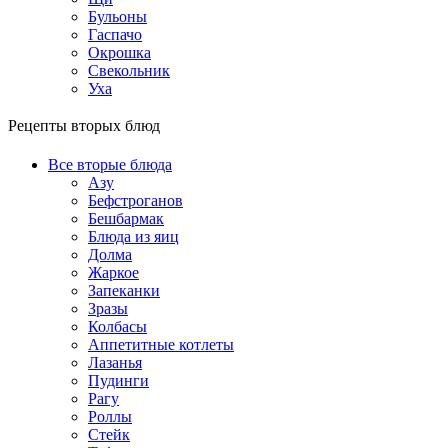
Бульоны
Гаспачо
Окрошка
Свекольник
Уха
Рецепты вторых блюд
Все вторые блюда
Азу
Бефстроганов
Бешбармак
Блюда из яиц
Долма
Жаркое
Запеканки
Зразы
Колбасы
Аппетитные котлеты
Лазанья
Пудинги
Рагу
Роллы
Стейк