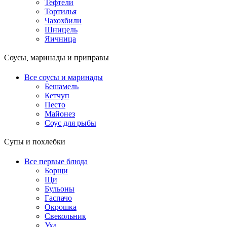
Тефтели
Тортилья
Чахохбили
Шницель
Яичница
Соусы, маринады и приправы
Все соусы и маринады
Бешамель
Кетчуп
Песто
Майонез
Соус для рыбы
Супы и похлебки
Все первые блюда
Борщи
Щи
Бульоны
Гаспачо
Окрошка
Свекольник
Уха