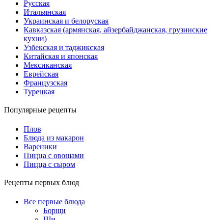
Русская
Итальянская
Украинская и белоруская
Кавказская (армянская, айзербайджанская, грузинские
кухни)
Узбекская и таджикская
Китайская и японская
Мексиканская
Еврейская
Французская
Турецкая
Популярные рецепты
Плов
Блюда из макарон
Вареники
Пицца с овощами
Пицца с сыром
Рецепты первых блюд
Все первые блюда
Борщи
Щи