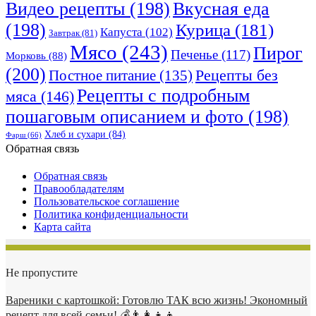
Видео рецепты
(198)
Вкусная еда
(198)
Курица
(181)
Капуста
(102)
Завтрак
(81)
Мясо
(243)
Пирог
Печенье
(117)
Морковь
(88)
(200)
Рецепты без
Постное питание
(135)
Рецепты с подробным
мяса
(146)
пошаговым описанием и фото
(198)
Хлеб и сухари
(84)
Фарш
(66)
Обратная связь
Обратная связь
Правообладателям
Пользовательское соглашение
Политика конфиденциальности
Карта сайта
Не пропустите
Вареники с картошкой: Готовлю ТАК всю жизнь! Экономный
рецепт для всей семьи! 💰👨👩👧👦