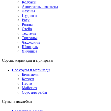
Колбасы
Аппетитные котлеты
Лазанья
Пудинги
Рагу
Роллы
Стейк
Тефтели
Тортилья
Чахохбили
Шницель
Яичница
Соусы, маринады и приправы
Все соусы и маринады
Бешамель
Кетчуп
Песто
Майонез
Соус для рыбы
Супы и похлебки