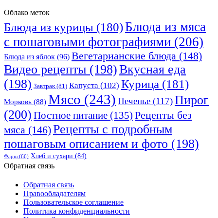
Облако меток
Блюда из мяса
Блюда из курицы
(180)
с пошаговыми фотографиями
(206)
Вегетарианские блюда
(148)
Блюда из яблок
(96)
Видео рецепты
(198)
Вкусная еда
(198)
Курица
(181)
Капуста
(102)
Завтрак
(81)
Мясо
(243)
Пирог
Печенье
(117)
Морковь
(88)
(200)
Рецепты без
Постное питание
(135)
Рецепты с подробным
мяса
(146)
пошаговым описанием и фото
(198)
Хлеб и сухари
(84)
Фарш
(66)
Обратная связь
Обратная связь
Правообладателям
Пользовательское соглашение
Политика конфиденциальности