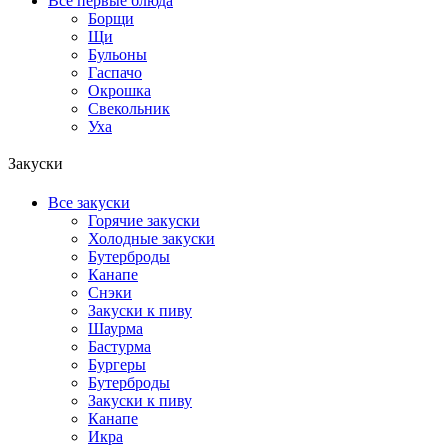
Все первые блюда
Борщи
Щи
Бульоны
Гаспачо
Окрошка
Свекольник
Уха
Закуски
Все закуски
Горячие закуски
Холодные закуски
Бутерброды
Канапе
Снэки
Закуски к пиву
Шаурма
Бастурма
Бургеры
Бутерброды
Закуски к пиву
Канапе
Икра