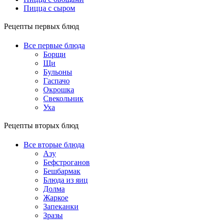
Пицца с сыром
Рецепты первых блюд
Все первые блюда
Борщи
Щи
Бульоны
Гаспачо
Окрошка
Свекольник
Уха
Рецепты вторых блюд
Все вторые блюда
Азу
Бефстроганов
Бешбармак
Блюда из яиц
Долма
Жаркое
Запеканки
Зразы