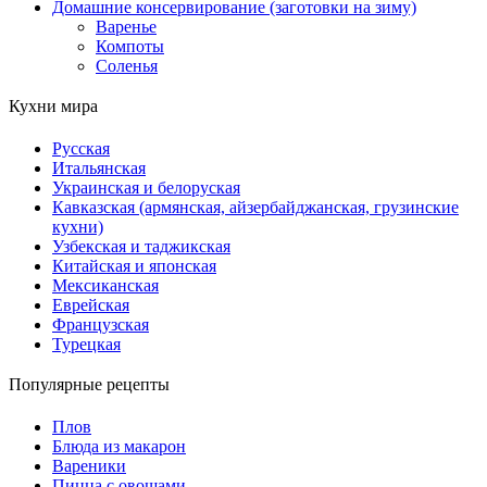
Домашние консервирование (заготовки на зиму)
Варенье
Компоты
Соленья
Кухни мира
Русская
Итальянская
Украинская и белоруская
Кавказская (армянская, айзербайджанская, грузинские
кухни)
Узбекская и таджикская
Китайская и японская
Мексиканская
Еврейская
Французская
Турецкая
Популярные рецепты
Плов
Блюда из макарон
Вареники
Пицца с овощами