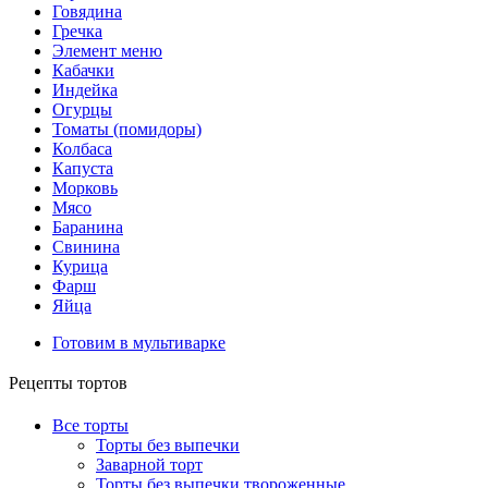
Говядина
Гречка
Элемент меню
Кабачки
Индейка
Огурцы
Томаты (помидоры)
Колбаса
Капуста
Морковь
Мясо
Баранина
Свинина
Курица
Фарш
Яйца
Готовим в мультиварке
Рецепты тортов
Все торты
Торты без выпечки
Заварной торт
Торты без выпечки твороженные