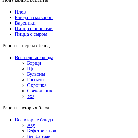
Популярные рецепты
Плов
Блюда из макарон
Вареники
Пицца с овощами
Пицца с сыром
Рецепты первых блюд
Все первые блюда
Борщи
Щи
Бульоны
Гаспачо
Окрошка
Свекольник
Уха
Рецепты вторых блюд
Все вторые блюда
Азу
Бефстроганов
Бешбармак