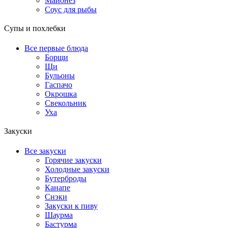
Майонез
Соус для рыбы
Супы и похлебки
Все первые блюда
Борщи
Щи
Бульоны
Гаспачо
Окрошка
Свекольник
Уха
Закуски
Все закуски
Горячие закуски
Холодные закуски
Бутерброды
Канапе
Снэки
Закуски к пиву
Шаурма
Бастурма