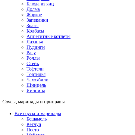
Блюда из яиц
Долма
Жаркое
Запеканки
Зразы
Колбасы
Аппетитные котлеты
Лазанья
Пудинги
Рагу
Роллы
Стейк
Тефтели
Тортилья
Чахохбили
Шницель
Яичница
Соусы, маринады и приправы
Все соусы и маринады
Бешамель
Кетчуп
Песто