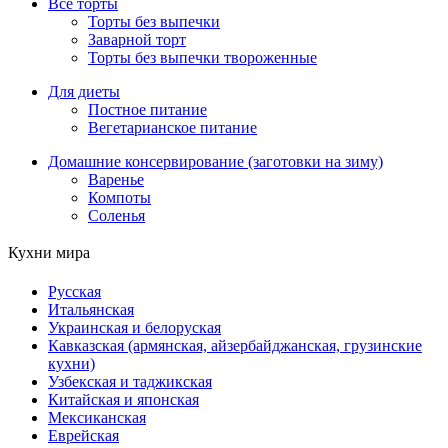
Все торты
Торты без выпечки
Заварной торт
Торты без выпечки твороженные
Для диеты
Постное питание
Вегетарианское питание
Домашние консервирование (заготовки на зиму)
Варенье
Компоты
Соленья
Кухни мира
Русская
Итальянская
Украинская и белоруская
Кавказская (армянская, айзербайджанская, грузинские
кухни)
Узбекская и таджикская
Китайская и японская
Мексиканская
Еврейская