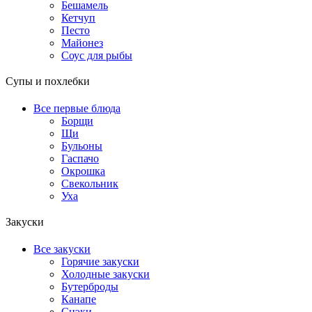
Бешамель
Кетчуп
Песто
Майонез
Соус для рыбы
Супы и похлебки
Все первые блюда
Борщи
Щи
Бульоны
Гаспачо
Окрошка
Свекольник
Уха
Закуски
Все закуски
Горячие закуски
Холодные закуски
Бутерброды
Канапе
Снэки