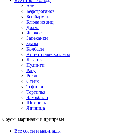
Все вторые блюда
Азу
Бефстроганов
Бешбармак
Блюда из яиц
Долма
Жаркое
Запеканки
Зразы
Колбасы
Аппетитные котлеты
Лазанья
Пудинги
Рагу
Роллы
Стейк
Тефтели
Тортилья
Чахохбили
Шницель
Яичница
Соусы, маринады и приправы
Все соусы и маринады