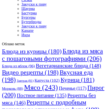
Закуски к пиву
Шаурма
Бастурма
Бургеры
Бутерброды
Закуски к пиву
Канапе
Икра
Облако меток
Блюда из мяса
Блюда из курицы
(180)
с пошаговыми фотографиями
(206)
Вегетарианские блюда
(148)
Блюда из яблок
(96)
Видео рецепты
(198)
Вкусная еда
(198)
Курица
(181)
Капуста
(102)
Завтрак
(81)
Мясо
(243)
Пирог
Печенье
(117)
Морковь
(88)
(200)
Рецепты без
Постное питание
(135)
Рецепты с подробным
мяса
(146)