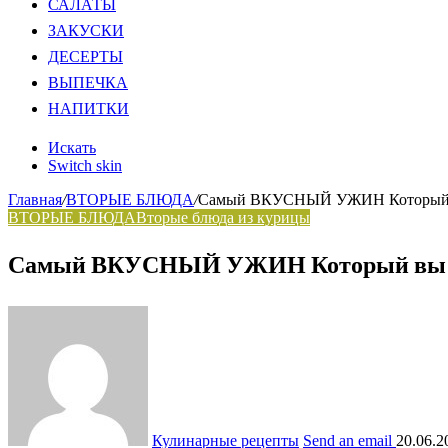
САЛАТЫ
ЗАКУСКИ
ДЕСЕРТЫ
ВЫПЕЧКА
НАПИТКИ
Искать
Switch skin
Главная
/
ВТОРЫЕ БЛЮДА
/
Самый ВКУСНЫЙ УЖИН Который в
ВТОРЫЕ БЛЮДА
Вторые блюда из курицы
Самый ВКУСНЫЙ УЖИН Который вы Пр
Кулинарные рецепты
Send an email
20.06.2