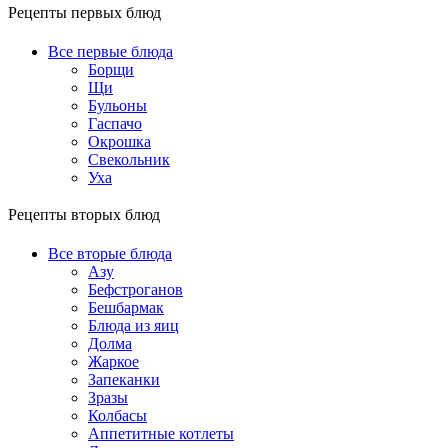
Рецепты первых блюд
Все первые блюда
Борщи
Щи
Бульоны
Гаспачо
Окрошка
Свекольник
Уха
Рецепты вторых блюд
Все вторые блюда
Азу
Бефстроганов
Бешбармак
Блюда из яиц
Долма
Жаркое
Запеканки
Зразы
Колбасы
Аппетитные котлеты