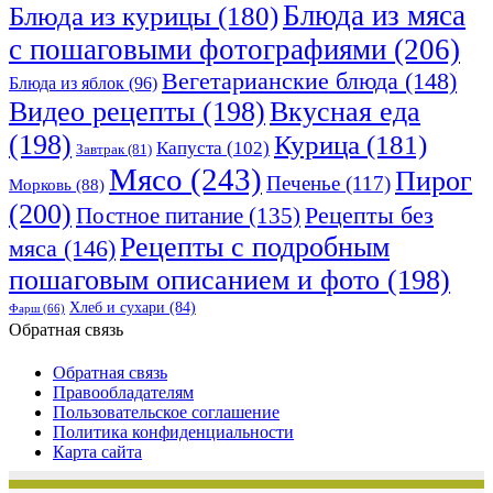
Блюда из мяса
Блюда из курицы
(180)
с пошаговыми фотографиями
(206)
Вегетарианские блюда
(148)
Блюда из яблок
(96)
Видео рецепты
(198)
Вкусная еда
(198)
Курица
(181)
Капуста
(102)
Завтрак
(81)
Мясо
(243)
Пирог
Печенье
(117)
Морковь
(88)
(200)
Рецепты без
Постное питание
(135)
Рецепты с подробным
мяса
(146)
пошаговым описанием и фото
(198)
Хлеб и сухари
(84)
Фарш
(66)
Обратная связь
Обратная связь
Правообладателям
Пользовательское соглашение
Политика конфиденциальности
Карта сайта