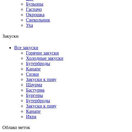
Бульоны
Гаспачо
Окрошка
Свекольник
Уха
Закуски
Все закуски
Горячие закуски
Холодные закуски
Бутерброды
Канапе
Снэки
Закуски к пиву
Шаурма
Бастурма
Бургеры
Бутерброды
Закуски к пиву
Канапе
Икра
Облако меток