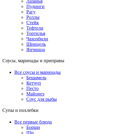
Лазанья
Пудинги
Рагу
Роллы
Стейк
Тефтели
Тортилья
Чахохбили
Шницель
Яичница
Соусы, маринады и приправы
Все соусы и маринады
Бешамель
Кетчуп
Песто
Майонез
Соус для рыбы
Супы и похлебки
Все первые блюда
Борщи
Щи