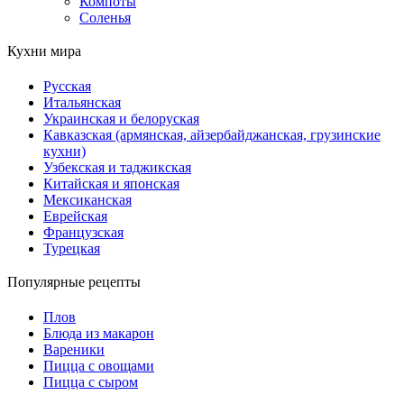
Компоты
Соленья
Кухни мира
Русская
Итальянская
Украинская и белоруская
Кавказская (армянская, айзербайджанская, грузинские
кухни)
Узбекская и таджикская
Китайская и японская
Мексиканская
Еврейская
Французская
Турецкая
Популярные рецепты
Плов
Блюда из макарон
Вареники
Пицца с овощами
Пицца с сыром