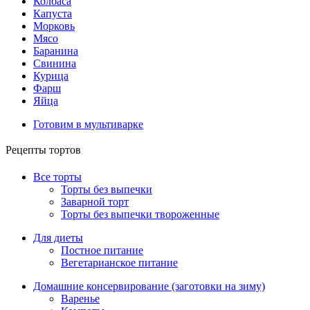
Колбаса
Капуста
Морковь
Мясо
Баранина
Свинина
Курица
Фарш
Яйца
Готовим в мультиварке
Рецепты тортов
Все торты
Торты без выпечки
Заварной торт
Торты без выпечки твороженные
Для диеты
Постное питание
Вегетарианское питание
Домашние консервирование (заготовки на зиму)
Варенье