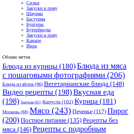
Снэки
Закуски к пиву
Шаурма
Бастурма
Бургеры
Бутерброды
Закуски к пиву
Канапе
Икра
Облако меток
Блюда из мяса
Блюда из курицы
(180)
с пошаговыми фотографиями
(206)
Вегетарианские блюда
(148)
Блюда из яблок
(96)
Видео рецепты
(198)
Вкусная еда
(198)
Курица
(181)
Капуста
(102)
Завтрак
(81)
Мясо
(243)
Пирог
Печенье
(117)
Морковь
(88)
(200)
Рецепты без
Постное питание
(135)
Рецепты с подробным
мяса
(146)