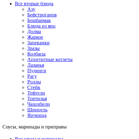
Все вторые блюда
Азу
Бефстроганов
Бешбармак
Блюда из яиц
Долма
Жаркое
Запеканки
Зразы
Колбасы
Аппетитные котлеты
Лазанья
Пудинги
Рагу
Роллы
Стейк
Тефтели
Тортилья
Чахохбили
Шницель
Яичница
Соусы, маринады и приправы
Все соусы и маринады