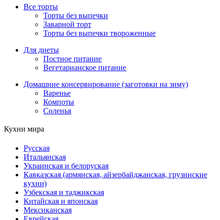
Все торты
Торты без выпечки
Заварной торт
Торты без выпечки твороженные
Для диеты
Постное питание
Вегетарианское питание
Домашние консервирование (заготовки на зиму)
Варенье
Компоты
Соленья
Кухни мира
Русская
Итальянская
Украинская и белоруская
Кавказская (армянская, айзербайджанская, грузинские
кухни)
Узбекская и таджикская
Китайская и японская
Мексиканская
Еврейская