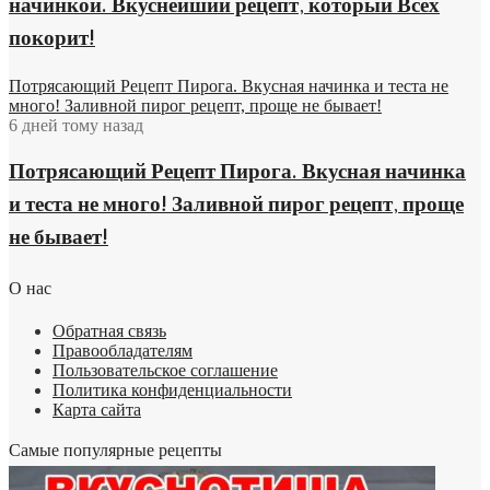
начинкой. Вкуснейший рецепт, который Всех
покорит!
Потрясающий Рецепт Пирога. Вкусная начинка и теста не
много! Заливной пирог рецепт, проще не бывает!
6 дней тому назад
Потрясающий Рецепт Пирога. Вкусная начинка
и теста не много! Заливной пирог рецепт, проще
не бывает!
О нас
Обратная связь
Правообладателям
Пользовательское соглашение
Политика конфиденциальности
Карта сайта
Самые популярные рецепты